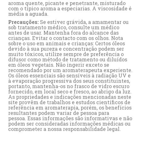
aroma quente, picante e penetrante, misturado
com o típico aroma a especiarias. A viscosidade é
média a aguada.
Precauções:
Se estiver grávida, a amamentar ou
sob tratamento médico, consulte um médico
antes de usar. Mantenha fora do alcance das
crianças. Evitar o contacto com os olhos. Nota
sobre o uso em animais e crianças: Certos óleos
devido à sua pureza e concentração podem ser
muito tóxicos, utilize sempre de preferência o
difusor como método de tratamento ou diluídos
em óleos vegetais. Não ingerir exceto se
recomendado por um aromaterapeuta experiente.
Os óleos essenciais são sensíveis à radiação UV e
à evaporação progressiva dos seus constituintes,
portanto, mantenha-os no frasco de vidro escuro
fornecido, em local seco e fresco, ao abrigo da luz.
As propriedades e indicações mencionadas neste
site provêm de trabalhos e estudos científicos de
referência em aromaterapia, porém, os benefícios
resultantes podem variar de pessoa para
pessoa. Essas informações são informativas e não
podem ser consideradas informações médicas ou
comprometer a nossa responsabilidade legal.
Referência
Ficha Técnica
No reviews
A0013
CANELA FOLHAS