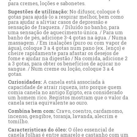
para cremes, loções e sabonetes.
Sugestões de utilização:
No difusor, coloque 6
gotas para ajudá-lo a respirar melhor, bem como
para ajudar a aliviar casos de depressão e
sensação de fraqueza. / Diluído no banho, para
uma sensação de aquecimento única. / Para um
banho de pés, adicione 3-4 gotas na água. / Numa
massagem. / Em inalações (puro ou com vapor de
água), coloque 3 a 4 gotas num pano (ex. lenço) e
cheire rapidamente para afastar os desejos de
fome e ajudar na digestão / Na comida, adicione 2
a 3 gotas, para obter os benefícios de açúcar no
sangue. / Num creme ou loção, coloque 3 a 4
gotas.
Curiosidades:
A canela está associada à
capacidade de atrair riqueza, isto porque quem
comia canela no antigo Egipto, era considerado
um homem rico. Registos mostram que o valor da
canela seria equivalente ao ouro.
Combina bem com:
Cravo
,
coentro
,
cardamomo
,
incenso
,
gengibre
,
toranja
,
lavanda
,
alecrim
e
tomilho
.
Características do óleo:
O óleo essencial de
canela folhas é entre amarelo e castanho com um