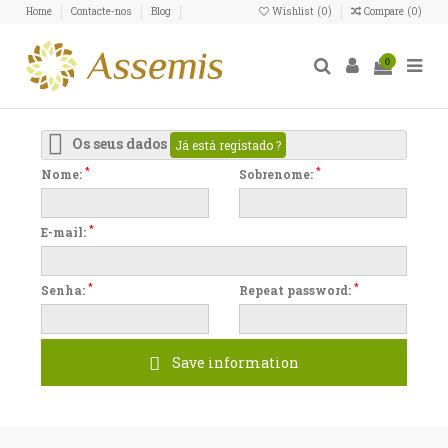
Home
Contacte-nos
Blog
Wishlist (
0
)
Compare (
0
)
0
Os seus dados
Já está registado ?
*
*
Nome:
Sobrenome:
*
E-mail:
*
*
Senha:
Repeat password:
Save information