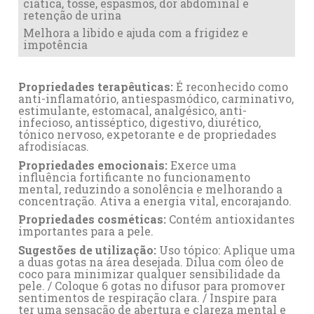
ciática, tosse, espasmos, dor abdominal e
retenção de urina
Melhora a libido e ajuda com a frigidez e
impotência
Propriedades terapêuticas:
É reconhecido como
anti-inflamatório, antiespasmódico, carminativo,
estimulante, estomacal, analgésico, anti-
infecioso, antisséptico, digestivo, diurético,
tónico nervoso, expetorante e de propriedades
afrodisíacas.
Propriedades emocionais:
Exerce uma
influência fortificante no funcionamento
mental, reduzindo a sonolência e melhorando a
concentração. Ativa a energia vital, encorajando.
Propriedades cosméticas:
Contém antioxidantes
importantes para a pele.
Sugestões de utilização:
Uso tópico: Aplique uma
a duas gotas na área desejada. Dilua com óleo de
coco para minimizar qualquer sensibilidade da
pele. / Coloque 6 gotas no difusor para promover
sentimentos de respiração clara. / Inspire para
ter uma sensação de abertura e clareza mental e