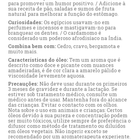
para promover um humor positivo. / Adicione à
sua receita de pão, saladas e sumos de fruta
natural para melhorar a função do estômago.
Curiosidades:
Os egípcios usavam-no em
perfumes e incensos e mastigavam-no para
branquear os dentes. / O cardamomo é
considerado um poderoso afrodisíaco na Índia.
Combina bem com:
Cedro
,
cravo
,
bergamota
e
muito mais.
Características do óleo:
Tem um aroma que é
descrito como doce e picante com nuances
amadeiradas, é de cor clara a amarelo pálido e
viscosidade levemente aquosa.
Precauções:
Não deve usar durante os primeiros
3 meses de gravidez e durante a lactação. Se
estiver sob tratamento médico, consulte um
médico antes de usar. Mantenha fora do alcance
das crianças. Evitar o contacto com os olhos.
Nota sobre o uso em animais e crianças: Certos
óleos devido à sua pureza e concentração podem
ser muito tóxicos, utilize sempre de preferência o
difusor como método de tratamento ou diluídos
em óleos vegetais. Não ingerir exceto se
recomendado por um aromaterapeuta experiente.