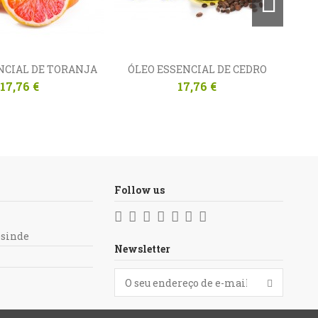
NCIAL DE TORANJA
ÓLEO ESSENCIAL DE CEDRO
ÓLE
17,76 €
17,76 €
Follow us
esinde
Newsletter