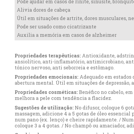
Pode ajudar em casos de rinite, sinusite, bronquit
Alivia dores de cabeça
Útil em situações de artrite, dores musculares, ne
Pode ser usado como cicatrizante
Auxilia a memória em casos de alzheimer
Propriedades terapêuticas:
Antioxidante, adstring
ansiolítico, anti-inflamatório, antimicrobiano, an
tónico nervoso, anti seborreia e estômago.
Propriedades emocionais:
Adequado em estados que
abertura mental. Útil em situações de depressão, 
Propriedades cosméticas:
Benéfico no cabelo, em 
melhora a pele com tendência a flacidez.
Sugestões de utilização:
No difusor, coloque 6 got
massagem, adicione 4 a 5 gotas de óleo essencial p
num pano (ex. lenço) e cheire rapidamente. / Numa
coloque 3 a 4 gotas. / No champô ou amaciador, adici