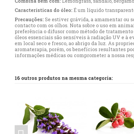
Combina bem com:
Lemongrass
,
sândalo
,
bergamo
Características do óleo:
É um líquido transparente
Precauções:
Se estiver grávida, a amamentar ou s
contacto com os olhos. Nota sobre o uso em animai
preferência o difusor como método de tratamento 
óleos essenciais são sensíveis à radiação UV e à e
em local seco e fresco, ao abrigo da luz. As propr
aromaterapia, porém, os benefícios resultantes p
informações médicas ou comprometer a nossa resp
Referência
Ficha Técnica
No reviews
A0048
SALVIA ESPANHOLA
Downloads (254.54k)
16 outros produtos na mesma categoria: