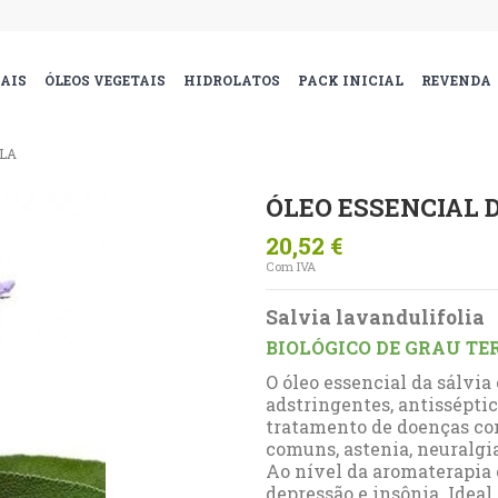
IAIS
ÓLEOS VEGETAIS
HIDROLATOS
PACK INICIAL
REVENDA
OLA
ÓLEO ESSENCIAL 
20,52 €
Com IVA
Salvia lavandulifolia
BIOLÓGICO DE GRAU TE
O óleo essencial da sálvi
adstringentes, antisséptic
tratamento de doenças como
comuns, astenia, neuralgi
Ao nível da aromaterapia é
depressão e insônia. Ideal