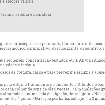
e e afeções gripais
vralgia, astenia e neuralgia
ente, antisséptico, expetorante, tónico, anti-infecioso, 
tiespasmódico, carminativo, desodorizante, depurativo, e
 requerem concentração (estudos, etc.). Alivia situaçõe
ansiedade e insônia.
casos de gordura, caspa e para prevenir e reduzir a alop
as para diluir o tratamento no ambiente. / Diluído no ban
or cada colher de sopa de óleo vegetal. / Em inalações (p
 almofada ou numa bola de algodão, deite 1 gota. / Na com
one 3 a 4 gotas. / Na loção pós barba, coloque 1 a 2 gotas