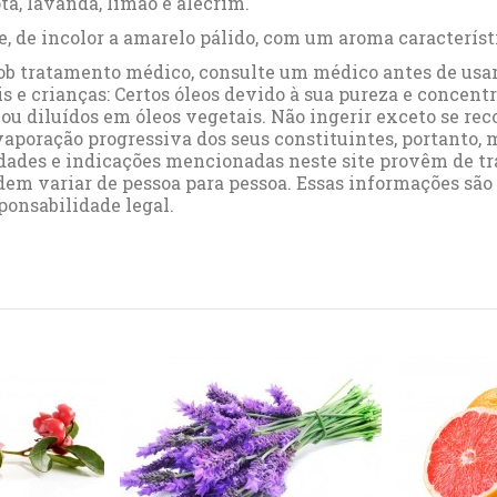
ta
,
lavanda
,
limão
e
alecrim
.
, de incolor a amarelo pálido, com um aroma característ
ob tratamento médico, consulte um médico antes de usar.
s e crianças: Certos óleos devido à sua pureza e concent
ou diluídos em óleos vegetais. Não ingerir exceto se r
vaporação progressiva dos seus constituintes, portanto, 
iedades e indicações mencionadas neste site provêm de tr
odem variar de pessoa para pessoa. Essas informações sã
onsabilidade legal.