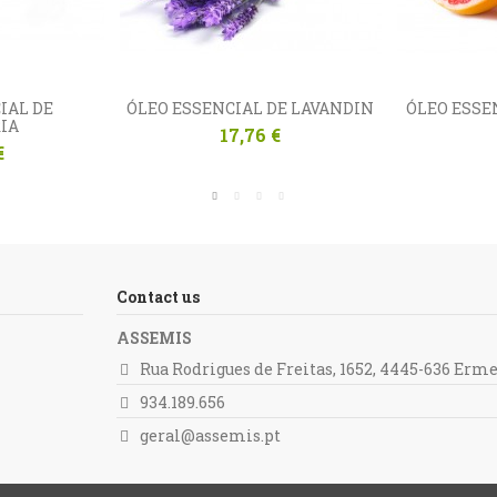
IAL DE
ÓLEO ESSENCIAL DE LAVANDIN
ÓLEO ESSE
IA
17,76 €
€
Contact us
ASSEMIS
Rua Rodrigues de Freitas, 1652, 4445-636 Erm
934.189.656
geral@assemis.pt