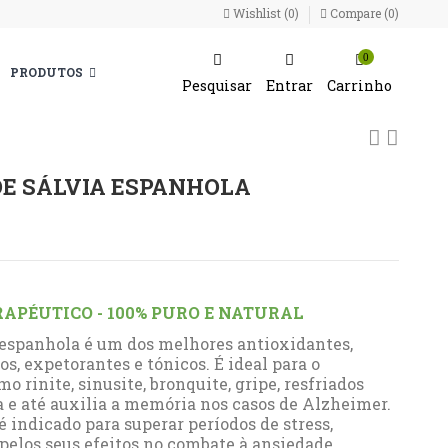
Wishlist (
0
)
Compare (
0
)
0
PRODUTOS
Pesquisar
Entrar
Carrinho
DE SÁLVIA ESPANHOLA
RAPÉUTICO - 100% PURO E NATURAL
a espanhola é um dos melhores antioxidantes,
os, expetorantes e tónicos. É ideal para o
 rinite, sinusite, bronquite, gripe, resfriados
a e até auxilia a memória nos casos de Alzheimer.
 indicado para superar períodos de stress,
 pelos seus efeitos no combate à ansiedade.