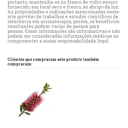
portanto, mantenha-os no frasco de vidro escuro
fornecido, em local seco e fresco, ao abrigo da luz.
As propriedades e indicações mencionadas neste
site provêm de trabalhos e estudos científicos de
referência em aromaterapia, porém, os benefícios
resultantes podem variar de pessoa para
pessoa. Essas informações são informativas e não
podem ser consideradas informações médicas ou
comprometer a nossa responsabilidade legal.
Referência
Ficha Técnica
No reviews
A0031
LAVANDÍN
Downloads (234.01k)
Clientes que compraram este produto também
compraram: