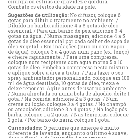
cirurgia ou estrias de gravidez e gordura.
Combate os efeitos da idade na pele.
Sugestões de utilização:
No difusor, coloque 6
gotas para diluir o tratamento no ambiente. /
Diluído no banho, adicione 4 a 8 gotas de óleo
essencial. / Para um banho de pés, adicione 3-4
gotas na água. / Numa massagem, adicione 4 a 5
gotas de óleo essencial por cada colher de sopa de
óleo vegetal. / Em inalações (puro ou com vapor
de água), coloque 3 a 4 gotas num pano (ex. lenço)
e cheire rapidamente. / Para uma compressa,
coloque num recipiente com água morna 5 a 10
gotas de óleo. Embeba a compressa nesta mistura
e aplique sobre a área a tratar. / Para fazer o seu
spray ambientador personalizado, coloque em 100
ml de água destilada, 10 gotas de óleo, mexa e
deixe repousar. Agite antes de usar no ambiente.
/ Numa almofada ou numa bola de algodão, deite 1
gota. / Na comida, adicione 2 a 3 gotas. / Num
creme ou loção, coloque 3 a 4 gotas. / No champô
ou amaciador, adicione 3 a 4 gotas. / Na loção pós
barba, coloque 1 a 2 gotas. / Nas têmporas, coloque
1 gota. / Por baixo do nariz, coloque 1 gota.
Curiosidades:
O perfume que emerge é muito
diferente de
lavanda
, enquanto o último é suave,