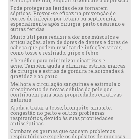
e a força mental, enquanto combate a depressão
Pode proteger as feridas de se tornarem
sépticas. Provou-se eficaz na prevenção de
cortes de infeção por tétano ou septicemia,
especialmente após cirurgia, parto cesariano e
outras feridas
Muito útil para reduzir a dor nos músculos e
articulações, além de dores de dentes e dores de
cabeça que podem resultar de infeções virais,
como tosse e resfriado, gripe e febre
É benéfico para minimizar cicatrizes e
acne. Também ajuda a eliminar estrias, marcas
de cirurgia e estrias de gordura relacionadas à
gravidez e ao parto
Melhora a circulação sanguínea e estimula o
crescimento de novas células da pele que
contribuem para suas propriedades curativas
naturais
Ajuda a tratar a tosse, bronquite, sinusite,
congestão no peito e outros problemas
respiratórios, devido às suas propriedades
antissépticas
Combate os germes que causam problemas
respiratórios e expele os depósitos de mucosas