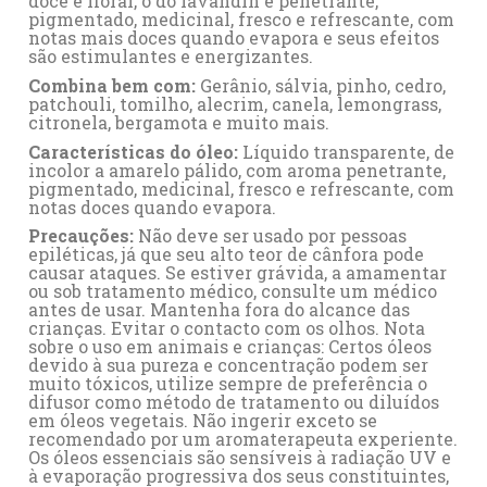
doce e floral, o do lavandin é penetrante,
pigmentado, medicinal, fresco e refrescante, com
notas mais doces quando evapora e seus efeitos
são estimulantes e energizantes.
Combina bem com:
Gerânio
,
sálvia
,
pinho
,
cedro
,
patchouli
,
tomilho
,
alecrim
,
canela
,
lemongrass
,
citronela
,
bergamota
e muito mais.
Características do óleo:
Líquido transparente, de
incolor a amarelo pálido, com aroma penetrante,
pigmentado, medicinal, fresco e refrescante, com
notas doces quando evapora.
Precauções:
Não deve ser usado por pessoas
epiléticas, já que seu alto teor de cânfora pode
causar ataques. Se estiver grávida, a amamentar
ou sob tratamento médico, consulte um médico
antes de usar. Mantenha fora do alcance das
crianças. Evitar o contacto com os olhos. Nota
sobre o uso em animais e crianças: Certos óleos
devido à sua pureza e concentração podem ser
muito tóxicos, utilize sempre de preferência o
difusor como método de tratamento ou diluídos
em óleos vegetais. Não ingerir exceto se
recomendado por um aromaterapeuta experiente.
Os óleos essenciais são sensíveis à radiação UV e
à evaporação progressiva dos seus constituintes,