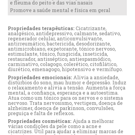
e fleuma do peito e das vias nasais
Promove a saúde mental e física em geral
Propriedades terapêuticas:
Cicatrizante,
analgésico, antidepressivo, calmante, sedativo,
regenerador celular, anticonvulsivante,
antirreumático, bactericida, desodorizante,
antimicrobiano, expetorante, tónico nervoso,
estimulante, tónico, fungicida, inseticida,
restaurador, antisséptico, antiespasmódico,
carminativo, colagogo, colerético, citofilático,
diurético, emenagogo, hipotensivo e vermífugo.
Propriedades emocionais:
Alivia a ansiedade,
distúrbios do sono, mau humor e depressão. Induz
o relaxamento e alivia a tensão. Aumenta a força
mental, a confiança, esperança e a autoestima.
Atua como um tónico para os nervos e o sistema
nervoso. Trata nervosismo, vertigem, doença de
alzheimer, doença de parkinson, convulsões,
preguiça e falta de reflexos
.
Propriedades cosméticas:
Ajuda a melhorar
várias condições da pele como a acne e
cicatrizes. Útil para ajudar a eliminar marcas de