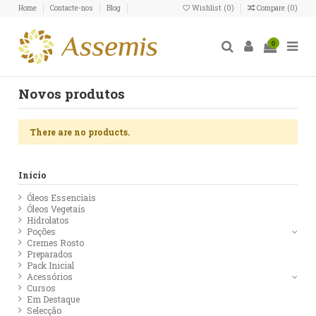
Home
Contacte-nos
Blog
Wishlist (
0
)
Compare (
0
)
0
Novos produtos
There are no products.
Início
Óleos Essenciais
Óleos Vegetais
Hidrolatos
Poções
Cremes Rosto
Preparados
Pack Inicial
Acessórios
Cursos
Em Destaque
Selecção