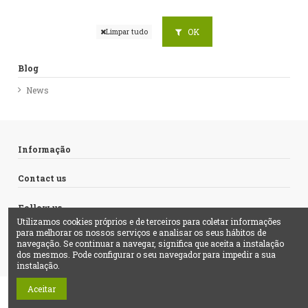
OK
Limpar tudo
Blog
News
Informação
Contact us
Follow us
Utilizamos cookies próprios e de terceiros para coletar informações
para melhorar os nossos serviços e analisar os seus hábitos de
Newsletter
navegação. Se continuar a navegar, significa que aceita a instalação
dos mesmos. Pode configurar o seu navegador para impedir a sua
instalação.
Aceitar