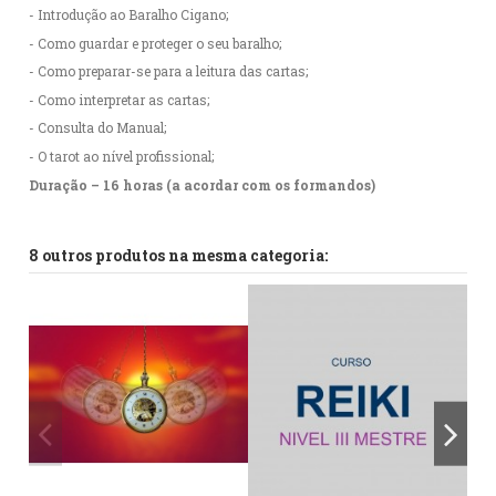
- Introdução ao Baralho Cigano;
- Como guardar e proteger o seu baralho;
- Como preparar-se para a leitura das cartas;
- Como interpretar as cartas;
- Consulta do Manual;
- O tarot ao nível profissional;
Duração – 16 horas (a acordar com os formandos)
Referência
No reviews
A0157
8 outros produtos na mesma categoria: