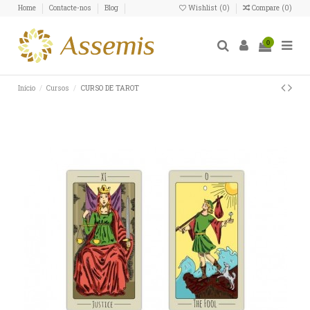
Home
Contacte-nos
Blog
Wishlist (
0
)
Compare (
0
)
0
Início
Cursos
CURSO DE TAROT